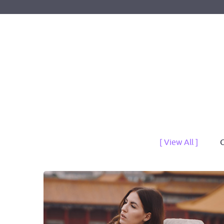
[ View All ]
C